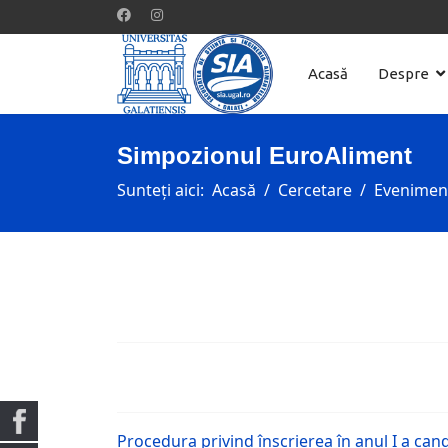
Acasă
Despre
Simpozionul EuroAliment
Sunteți aici:
Acasă
Cercetare
Evenimente
Procedura privind înscrierea în anul I a ca