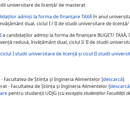
tudii universitare de licenţă/ de masterat
didaţilor admişi la forma de finanţare TAXĂ
în anul universi
nvățământ dual, ciclul I / II de studii universitare de licenţ
I
a candidaţilor admişi la forma de finanţare BUGET/ TAXĂ, 
vență redusă, învățământ dual, ciclul I/ II de studii univers
clul I studii universitare de licență și cicul II studii univer
ă - Facultatea de Știința și Ingineria Alimentelor [
descarcă
]
rat - Facultatea de Știința și Ingineria Alimentelor [
descarcă
zare
pentru studenții UDJG (c
u excepția studenților Facultății 