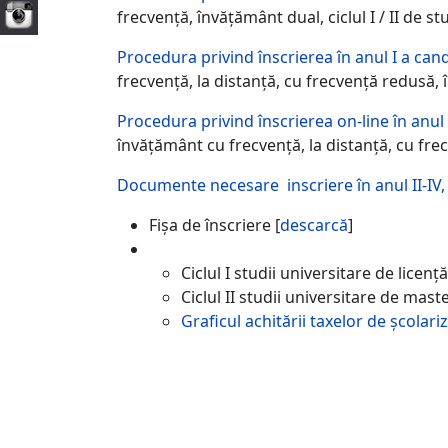
frecvenţă, învățământ dual, ciclul I / II de s
Procedura privind înscrierea în anul I a can
frecvenţă, la distanță, cu frecvență redusă, î
Procedura privind înscrierea on-line în anul 
învăţământ cu frecvenţă, la distanță, cu frec
Documente necesare inscriere în anul II-IV, ci
Fișa de înscriere [
descarcă
]
Ciclul I studii universitare de licenț
Ciclul II studii universitare de maste
Graficul achitării taxelor de școlari