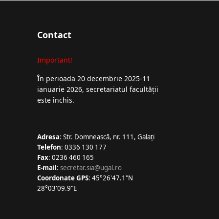
Contact
Important!
În perioada 20 decembrie 2025-11
ianuarie 2026, secretariatul facultății
este închis.
Adresa
: Str. Domnească, nr. 111, Galați
Telefon
: 0336 130 177
Fax
: 0236 460 165
E-mail
:
secretar.sia@ugal.ro
Coordonate GPS
: 45°26'47.1"N
28°03'09.9"E