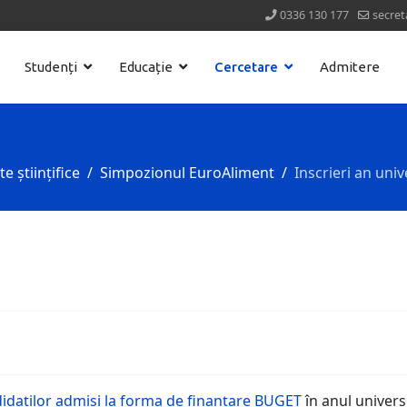
0336 130 177
secret
Studenți
Educație
Cercetare
Admitere
 științifice
Simpozionul EuroAliment
Inscrieri an uni
ndidaţilor admişi la forma de finanţare BUGET
în anul univer