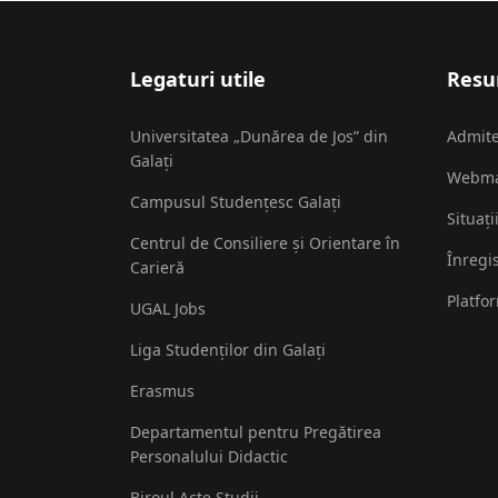
Legaturi utile
Resur
Universitatea „Dunărea de Jos” din
Admit
Galați
Webma
Campusul Studențesc Galați
Situați
Centrul de Consiliere și Orientare în
Înregi
Carieră
Platfo
UGAL Jobs
Liga Studenților din Galați
Erasmus
Departamentul pentru Pregătirea
Personalului Didactic
Biroul Acte Studii