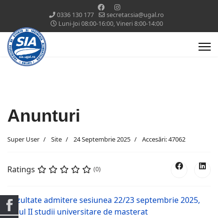
0336 130 177
secretar.sia@ugal.ro
Luni-Joi 08:00-16:00, Vineri 8:00-14:00
Anunturi
Super User
Site
24 Septembrie 2025
Accesări: 47062
Ratings
(0)
Rezultate admitere sesiunea 22/23 septembrie 2025,
ciclul II studii universitare de masterat