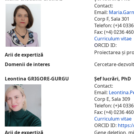
Contact:
Email:
Maria.Garn
Corp F, Sala 301
Telefon: (+)4 033
Fax: (+4) 0236 46
Curriculum vitae
O
RCID ID:
Proiectarea și pr
Arii de expertiză
Domenii de interes
Cercetare-dezvolt
Leontina GRIGORE-GURGU
Șef lucrări, PhD
Contact:
Email:
Leontina.P
Corp E, Sala 309
Telefon: (+)4 033
Fax: (+4) 0236 46
Curriculum vitae
ORCID ID:
https:
Arii de expertiză
Gene deletion, m