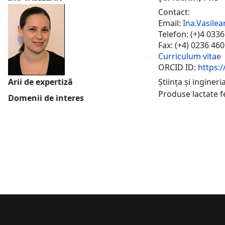
Contact:
Email:
Ina.Vasile
Telefon: (+)4 033
Fax: (+4) 0236 46
Curriculum vitae
ORCID ID:
https:/
Arii de expertiză
Știința și inginer
Produse lactate fe
Domenii de interes