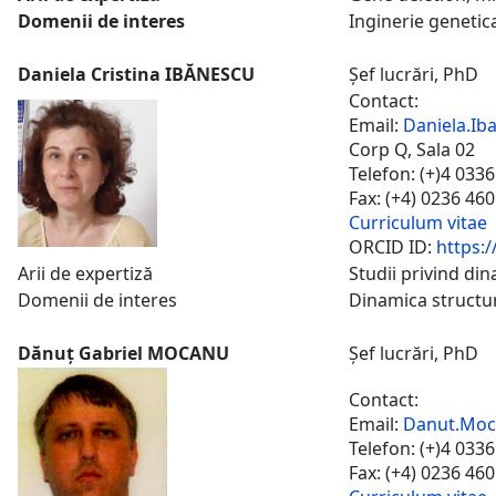
Domenii de interes
Inginerie genetic
Daniela Cristina IBĂNESCU
Șef lucrări, PhD
Contact:
Email:
Daniela.Ib
Corp Q, Sala 02
Telefon: (+)4 033
Fax: (+4) 0236 46
Curriculum vitae
ORCID ID:
https:
Arii de expertiză
Studii privind din
Domenii de interes
Dinamica structura
Dănuț Gabriel MOCANU
Șef lucrări, PhD
Contact:
Email:
Danut.Moc
Telefon: (+)4 033
Fax: (+4) 0236 46