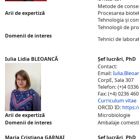
Metode de conserv
Arii de expertiză
Procesarea biotehn
Tehnologia și cont
Tehnologii de proc
Domenii de interes
Tehnici de laborat
Iulia Lidia BLEOANCĂ
Șef lucrări, PhD
Contact:
Email:
Iulia.Bleo
CorpE, Sala 307
Telefon: (+)4 033
Fax: (+4) 0236 46
Curriculum vitae
ORCID ID:
https:
Arii de expertiză
Microbiologie
Domenii de interes
Ambalaje comestib
Maria Cristiana GARNAI
Șef lucrări, PhD