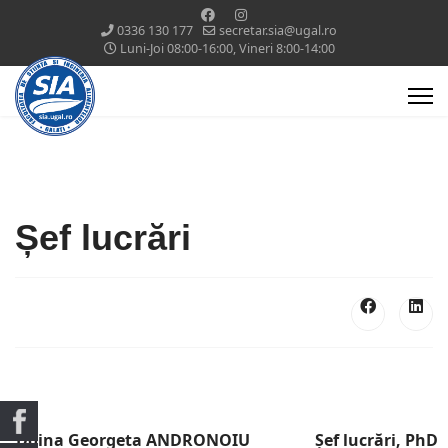
0336 130 177
secretar.sia@ugal.ro
Luni-Joi 08:00-16:00, Vineri 8:00-14:00
Șef lucrări
Doina Georgeta ANDRONOIU
Șef lucrări, PhD