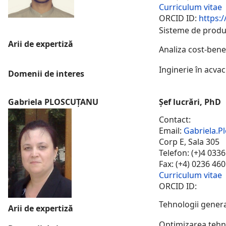
Curriculum vitae
ORCID ID:
https:/
Sisteme de produc
Arii de expertiză
Analiza cost-bene
Inginerie în acvac
Domenii de interes
Gabriela PLOSCUȚANU
Șef lucrări, PhD
Contact:
Email:
Gabriela.P
Corp E, Sala 305
Telefon: (+)4 033
Fax: (+4) 0236 46
Curriculum vitae
ORCID ID:
Tehnologii general
Arii de expertiză
Optimizarea tehno