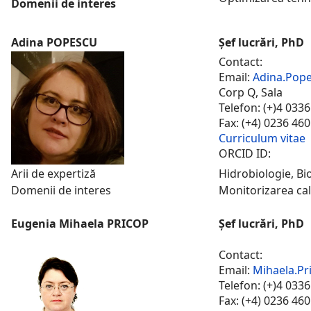
Domenii de interes
Adina POPESCU
Șef lucrări, PhD
Contact:
Email:
Adina.Pop
Corp Q, Sala
Telefon: (+)4 033
Fax: (+4) 0236 46
Curriculum vitae
ORCID ID:
Arii de expertiză
Hidrobiologie, Bio
Domenii de interes
Monitorizarea cali
Eugenia Mihaela PRICOP
Șef lucrări, PhD
Contact:
Email:
Mihaela.Pr
Telefon: (+)4 033
Fax: (+4) 0236 46