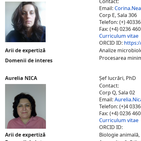
Contact:
Email:
Corina.Ne
Corp E, Sala 306
Telefon: (+) 4033
Fax: (+4) 0236 46
Curriculum vitae
ORCID ID:
https:/
Arii de expertiză
Analize microbiol
Procesarea minim
Domenii de interes
Aurelia NICA
Șef lucrări, PhD
Contact:
Corp Q, Sala 02
Email:
Aurelia.Ni
Telefon: (+)4 033
Fax: (+4) 0236 46
Curriculum vitae
ORCID ID:
Arii de expertiză
Biologie animală, 