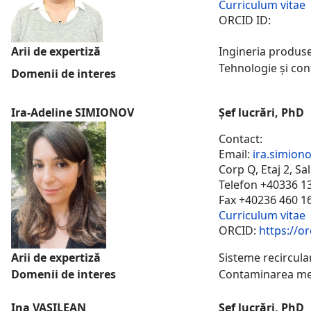
Curriculum vitae
ORCID ID:
Arii de expertiză
Ingineria produse
Tehnologie și con
Domenii de interes
Ira-Adeline SIMIONOV
Șef lucrări, PhD
Contact:
Email:
ira.simion
Corp Q, Etaj 2, Sa
Telefon +40336 1
Fax +40236 460 1
Curriculum vitae
ORCID:
https://o
Arii de expertiză
Sisteme recirculan
Domenii de interes
Contaminarea medi
Ina VASILEAN
Șef lucrări, PhD