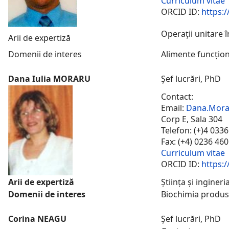
Curriculum vitae
ORCID ID:
https:
Operații unitare î
Arii de expertiză
Domenii de interes
Alimente funcțion
Dana Iulia MORARU
Șef lucrări, PhD
Contact:
Email:
Dana.Mora
Corp E, Sala 304
Telefon: (+)4 033
Fax: (+4) 0236 46
Curriculum vitae
ORCID ID:
https:/
Arii de expertiză
Știința și inginer
Domenii de interes
Biochimia produse
Corina NEAGU
Șef lucrări, PhD