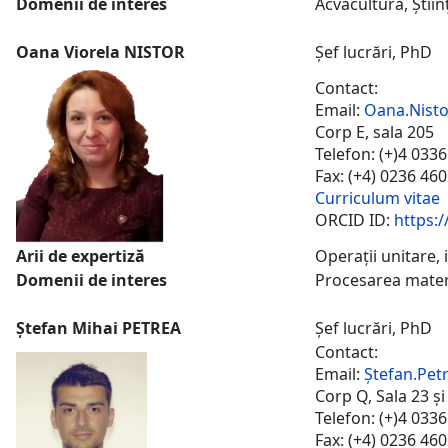
Domenii de interes
Acvacultură, Știi
Oana Viorela NISTOR
Șef lucrări, PhD
Contact:
Email:
Oana.Nist
Corp E, sala 205
Telefon: (+)4 033
Fax: (+4) 0236 46
Curriculum vitae
ORCID ID:
https:/
Arii de expertiză
Operații unitare,
Domenii de interes
Procesarea materi
Ștefan Mihai PETREA
Șef lucrări, PhD
Contact:
Email:
Ș
tefan.Pet
Corp Q, Sala 23 și
Telefon: (+)4 033
Fax: (+4) 0236 46