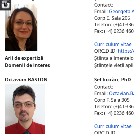
Contact:
Email:
Georgeta.
Corp E, Sala 205
Telefon: (+)4 033
Fax: (+4) 0236 46
Curriculum vitae
O
RCID ID:
https:
Arii de expertiză
Știința alimentel
Domenii de interes
Științele vieții ap
Octavian BASTON
Șef lucrări, PhD
Contact:
Email:
Octavian.B
Corp F, Sala 305
Telefon: (+)4 033
Fax: (+4) 0236 46
Curriculum vitae
O
RCID ID: