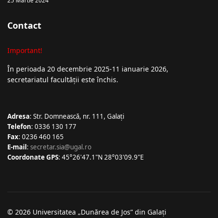
25 Martie 2024
Contact
Important!
În perioada 20 decembrie 2025-11 ianuarie 2026,
secretariatul facultății este închis.
Adresa
: Str. Domnească, nr. 111, Galați
Telefon
: 0336 130 177
Fax
: 0236 460 165
E-mail
:
secretar.sia@ugal.ro
Coordonate GPS
: 45°26'47.1"N 28°03'09.9"E
© 2026 Universitatea „Dunărea de Jos” din Galați