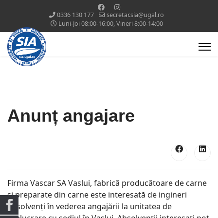
0336 130 177
secretar.sia@ugal.ro
Luni-Joi 08:00-16:00, Vineri 8:00-14:00
Anunț angajare
Firma Vascar SA Vaslui, fabrică producătoare de carne
și preparate din carne este interesată de ingineri
absolvenți în vederea angajării la unitatea de