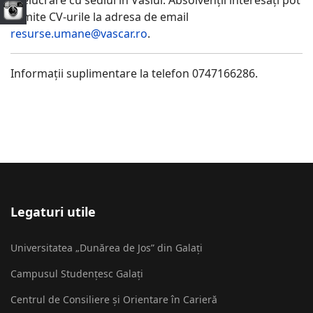
prelucrare cu sediul în Vaslui. Absolvenții interesați pot
trimite CV-urile la adresa de email
resurse.umane@vascar.ro
.
Informații suplimentare la telefon 0747166286.
Legaturi utile
Universitatea „Dunărea de Jos” din Galați
Campusul Studențesc Galați
Centrul de Consiliere și Orientare în Carieră